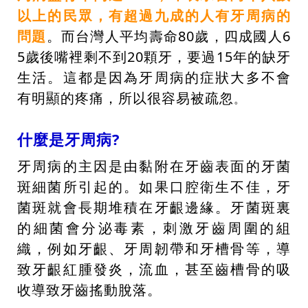
以上的民眾，有超過九成的人有牙周病的
問題
。而台灣人平均壽命80歲，四成國人6
5歲後嘴裡剩不到20顆牙，要過15年的缺牙
生活。這都是因為牙周病的症狀大多不會
有明顯的疼痛，所以很容易被疏忽
。
什麼是牙周病?
牙周病的主因是由黏附在牙齒表面的牙菌
斑細菌所引起的。如果口腔衛生不佳，牙
菌斑就會長期堆積在牙齦邊緣。牙菌斑裏
的細菌會分泌毒素，刺激牙齒周圍的組
織，例如牙齦、牙周韌帶和牙槽骨等，導
致牙齦紅腫發炎，流血，甚至齒槽骨的吸
收導致牙齒搖動脫落。