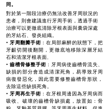
同。
對於第一階段治療仍無法改善牙周狀況的
患者，則會建議進行牙周手術，透過手術
治療可以更徹底清除牙根表面與囊袋深處
的牙結石、發炎組織。
•
牙周翻瓣手術
：在局部麻醉的狀態下，把
牙齦切開後翻開，更徹底地移除深層牙結
石和清潔牙根表面
。
•
齒槽骨修整手術
：牙周病使齒槽骨流失、
缺損的部分會造成清潔死角，易導致牙周
病復發惡化，因此需要修整齒槽骨形狀，
去除這些缺損死角。
•
牙周再生手術
：在牙根周邊因為牙周病而
吸收、破壞的齒槽骨缺損處，放置如：骨
粉、牙釉基質凝膠…等牙周再生材料，促進