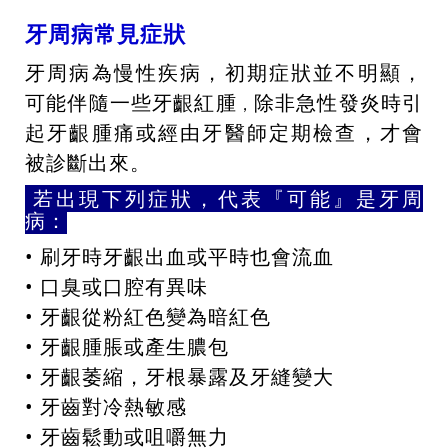
牙周病常見症狀
牙周病為慢性疾病，初期症狀並不明顯，
可能伴隨一些牙齦紅腫
除非急性發炎時引
，
起牙齦腫痛或經由牙醫師定期檢查，才會
被診斷出來。
若出現下列症狀，代表『可能』是牙周
病：
• 刷牙時牙齦出血或平時也會流血
• 口臭或口腔有異味
• 牙齦從粉紅色變為暗紅色
• 牙齦腫脹或產生膿包
• 牙齦萎縮，牙根暴露及牙縫變大
• 牙齒對冷熱敏感
• 牙齒鬆動或咀嚼無力