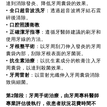
達到消除發炎、降低牙周囊袋的效果。
•
全口超音波洗牙
：透過超音波將牙結石震
碎後清除。
•
口腔照護衛教
•
正確潔牙指導
：遵循牙醫師建議的刷牙和
使用牙線的方法。
•
牙根整平術
：以牙周刮刀伸入發炎的牙周
囊袋內部，刮除牙根表面的牙菌斑。
•
抗生素治療
：以抗生素成分的軟膏注入牙
周囊袋，以達到殺菌效果。
•
牙周雷射
：以雷射光纖伸入牙周囊袋消除
致病細菌。
第2階段：牙周手術治療，由牙周專科醫師
專業評估後執行，依患者狀況花費時間不